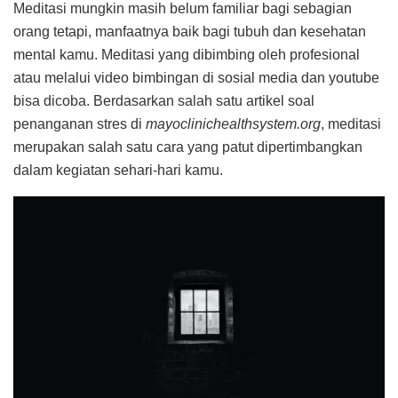
Meditasi mungkin masih belum familiar bagi sebagian
orang tetapi, manfaatnya baik bagi tubuh dan kesehatan
mental kamu. Meditasi yang dibimbing oleh profesional
atau melalui video bimbingan di sosial media dan youtube
bisa dicoba. Berdasarkan salah satu artikel soal
penanganan stres di
mayoclinichealthsystem.org
, meditasi
merupakan salah satu cara yang patut dipertimbangkan
dalam kegiatan sehari-hari kamu.